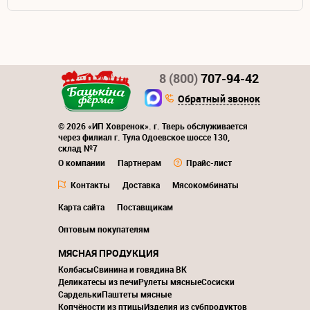
8 (800)
707-94-42
Обратный звонок
© 2026 «ИП Ховренок». г. Тверь обслуживается
через филиал г. Тула Одоевское шоссе 130,
склад №7
О компании
Партнерам
Прайс-лист
Контакты
Доставка
Мясокомбинаты
Карта сайта
Поставщикам
Оптовым покупателям
МЯСНАЯ ПРОДУКЦИЯ
Колбасы
Свинина и говядина ВК
Деликатесы из печи
Рулеты мясные
Сосиски
Сардельки
Паштеты мясные
Копчёности из птицы
Изделия из субпродуктов