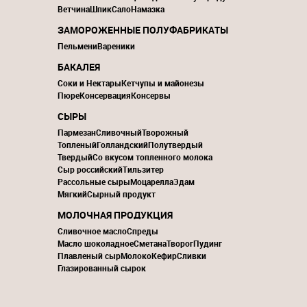
Ветчина
Шпик
Сало
Намазка
ЗАМОРОЖЕННЫЕ ПОЛУФАБРИКАТЫ
Пельмени
Вареники
БАКАЛЕЯ
Соки и Нектары
Кетчупы и майонезы
Пюре
Консервация
Консервы
СЫРЫ
Пармезан
Сливочный
Творожный
Топленый
Голландский
Полутвердый
Твердый
Со вкусом топленного молока
Сыр российский
Тильзитер
Рассольные сыры
Моцарелла
Эдам
Мягкий
Сырный продукт
МОЛОЧНАЯ ПРОДУКЦИЯ
Сливочное масло
Спреды
Масло шоколадное
Сметана
Творог
Пудинг
Плавленый сыр
Молоко
Кефир
Сливки
Глазированный сырок