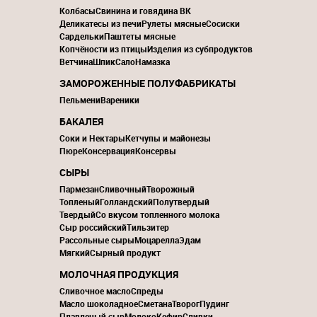
Колбасы
Свинина и говядина ВК
Деликатесы из печи
Рулеты мясные
Сосиски
Сардельки
Паштеты мясные
Копчёности из птицы
Изделия из субпродуктов
Ветчина
Шпик
Сало
Намазка
ЗАМОРОЖЕННЫЕ ПОЛУФАБРИКАТЫ
Пельмени
Вареники
БАКАЛЕЯ
Соки и Нектары
Кетчупы и майонезы
Пюре
Консервация
Консервы
СЫРЫ
Пармезан
Сливочный
Творожный
Топленый
Голландский
Полутвердый
Твердый
Со вкусом топленного молока
Сыр российский
Тильзитер
Рассольные сыры
Моцарелла
Эдам
Мягкий
Сырный продукт
МОЛОЧНАЯ ПРОДУКЦИЯ
Сливочное масло
Спреды
Масло шоколадное
Сметана
Творог
Пудинг
Плавленый сыр
Молоко
Кефир
Сливки