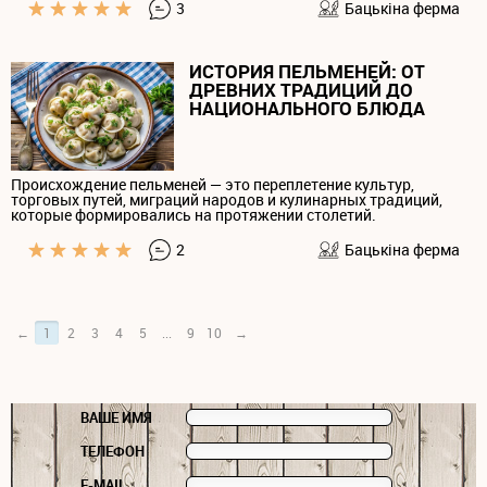
3
Бацькiна ферма
ИСТОРИЯ ПЕЛЬМЕНЕЙ: ОТ
ДРЕВНИХ ТРАДИЦИЙ ДО
НАЦИОНАЛЬНОГО БЛЮДА
Происхождение пельменей — это переплетение культур,
торговых путей, миграций народов и кулинарных традиций,
которые формировались на протяжении столетий.
2
Бацькiна ферма
←
1
2
3
4
5
...
9
10
→
ВАШЕ ИМЯ
ТЕЛЕФОН
E-MAIL