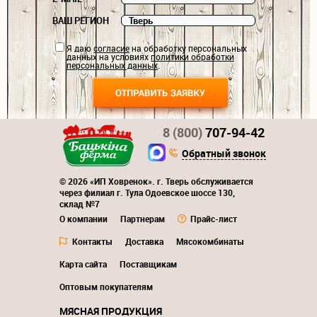
ВАШ РЕГИОН
Я даю
согласие
на обработку персональных
данных на условиях
политики обработки
персональных данных
.
8 (800)
707-94-42
Обратный звонок
© 2026 «ИП Ховренок». г. Тверь обслуживается
через филиал г. Тула Одоевское шоссе 130,
склад №7
О компании
Партнерам
Прайс-лист
Контакты
Доставка
Мясокомбинаты
Карта сайта
Поставщикам
Оптовым покупателям
МЯСНАЯ ПРОДУКЦИЯ