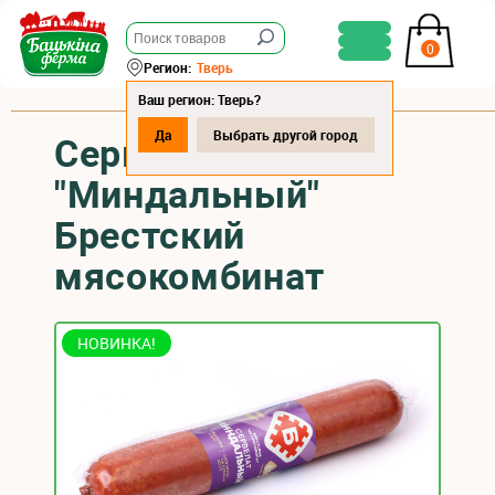
0
Регион:
Тверь
Ваш регион: Тверь?
Да
Выбрать другой город
Сервелат
"Миндальный"
Брестский
мясокомбинат
НОВИНКА!