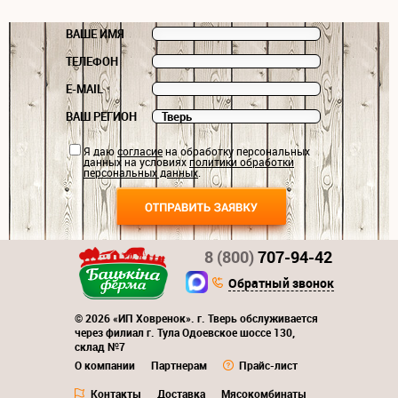
ВАШЕ ИМЯ
ТЕЛЕФОН
E-MAIL
ВАШ РЕГИОН
Я даю
согласие
на обработку персональных
данных на условиях
политики обработки
персональных данных
.
8 (800)
707-94-42
Обратный звонок
© 2026 «ИП Ховренок». г. Тверь обслуживается
через филиал г. Тула Одоевское шоссе 130,
склад №7
О компании
Партнерам
Прайс-лист
Контакты
Доставка
Мясокомбинаты