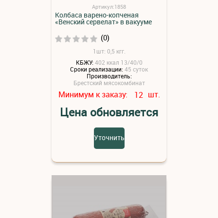
Артикул:1858
Колбаса варено-копченая
«Венский сервелат» в вакууме
(0)
1шт: 0,5 кгг.
КБЖУ:
402 ккал 13/40/0
Сроки реализации:
45 суток
Производитель:
Брестский мясокомбинат
Минимум к заказу:
шт.
12
Цена обновляется
Уточнить