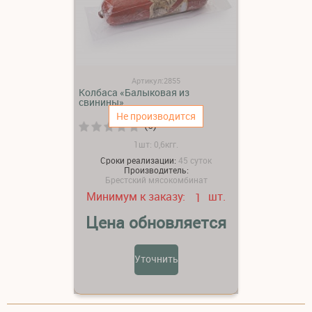
Артикул:2855
Колбаса «Балыковая из
свинины»
Не производится
(0)
1шт: 0,6кгг.
Сроки реализации:
45 суток
Производитель:
Брестский мясокомбинат
Минимум к заказу:
шт.
1
Цена обновляется
Уточнить