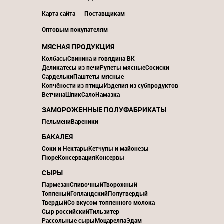
Карта сайта
Поставщикам
Оптовым покупателям
МЯСНАЯ ПРОДУКЦИЯ
Колбасы
Свинина и говядина ВК
Деликатесы из печи
Рулеты мясные
Сосиски
Сардельки
Паштеты мясные
Копчёности из птицы
Изделия из субпродуктов
Ветчина
Шпик
Сало
Намазка
ЗАМОРОЖЕННЫЕ ПОЛУФАБРИКАТЫ
Пельмени
Вареники
БАКАЛЕЯ
Соки и Нектары
Кетчупы и майонезы
Пюре
Консервация
Консервы
СЫРЫ
Пармезан
Сливочный
Творожный
Топленый
Голландский
Полутвердый
Твердый
Со вкусом топленного молока
Сыр российский
Тильзитер
Рассольные сыры
Моцарелла
Эдам