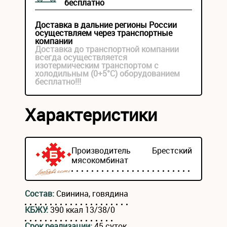
бесплатно
Доставка в дальние регионы России
осуществляем через транспортные
компании
Доставка до транспортной компании
всегда осуществляется
изотермическим транспортом с
холодильным (0+5°С) оборудованием
бесплатно!!!
Характеристики
Производитель
Брестский
мясокомбинат
Состав:
Свинина, говядина
КБЖУ:
390 ккал 13/38/0
Срок реализации:
45 суток