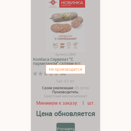
Артикул:2893
Колбаса Сервелат "С
пармезаном" салями в/с
Не производится
(0)
1шт: 0,7 кгг.
Сроки реализации:
45 суток
Производитель:
Брестский мясокомбинат
Минимум к заказу:
шт.
1
Цена обновляется
Уточнить