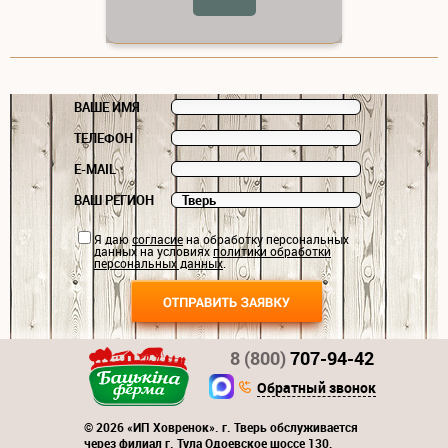
ВАШЕ ИМЯ
ТЕЛЕФОН
E-MAIL
ВАШ РЕГИОН
Я даю
согласие
на обработку персональных
данных на условиях
политики обработки
персональных данных
.
8 (800)
707-94-42
Обратный звонок
© 2026 «ИП Ховренок». г. Тверь обслуживается
через филиал г. Тула Одоевское шоссе 130,