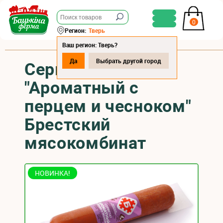
0
Регион:
Тверь
Ваш регион: Тверь?
Да
Выбрать другой город
Сервелат
"Ароматный с
перцем и чесноком"
Брестский
мясокомбинат
НОВИНКА!