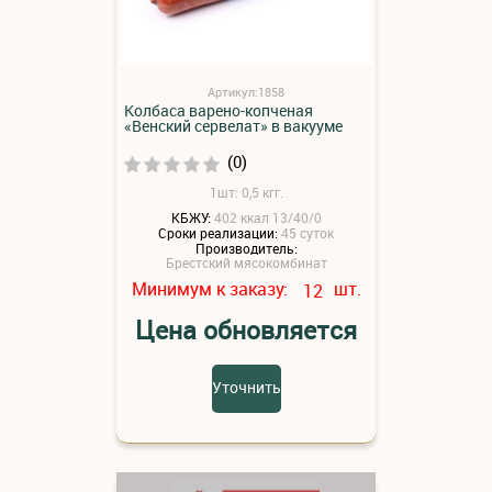
Артикул:1858
Колбаса варено-копченая
«Венский сервелат» в вакууме
(0)
1шт: 0,5 кгг.
КБЖУ:
402 ккал 13/40/0
Сроки реализации:
45 суток
Производитель:
Брестский мясокомбинат
Минимум к заказу:
шт.
12
Цена обновляется
Уточнить