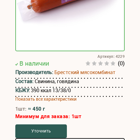
Артикул: 4229
В наличии
(0)
Производитель:
Брестский мясокомбинат
Состав:
Свинина, говядина
КБЖУ:
390 ккал 13/38/0
Показать все характеристики
1шт:
≈ 450 г
Минимум для заказа:
1
шт
Уточнить