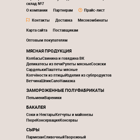
склад №7
О компании
Партнерам
Прайс-лист
Контакты
Доставка
Мясокомбинаты
Карта сайта
Поставщикам
Оптовым покупателям
МЯСНАЯ ПРОДУКЦИЯ
Колбасы
Свинина и говядина ВК
Деликатесы из печи
Рулеты мясные
Сосиски
Сардельки
Паштеты мясные
Копчёности из птицы
Изделия из субпродуктов
Ветчина
Шпик
Сало
Намазка
ЗАМОРОЖЕННЫЕ ПОЛУФАБРИКАТЫ
Пельмени
Вареники
БАКАЛЕЯ
Соки и Нектары
Кетчупы и майонезы
Пюре
Консервация
Консервы
СЫРЫ
Пармезан
Сливочный
Творожный