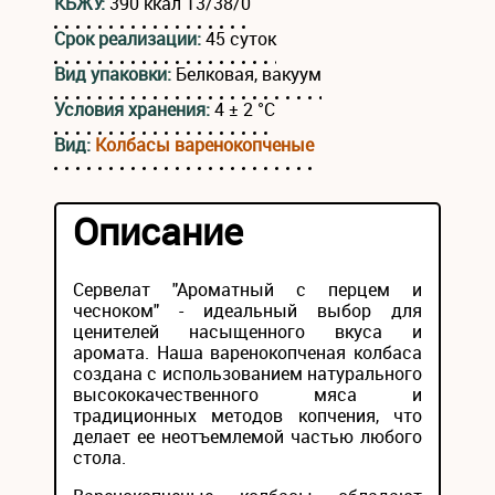
КБЖУ:
390 ккал 13/38/0
Срок реализации:
45 суток
Вид упаковки:
Белковая, вакуум
Условия хранения:
4 ± 2 °С
Вид:
Колбасы варенокопченые
Описание
Сервелат "Ароматный с перцем и
чесноком" - идеальный выбор для
ценителей насыщенного вкуса и
аромата. Наша варенокопченая колбаса
создана с использованием натурального
высококачественного мяса и
традиционных методов копчения, что
делает ее неотъемлемой частью любого
стола.