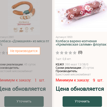
ртикул:2881
Артикул:1853
олбаса «Домашняя» из мяса пт
Колбаса варено-копченая
/с
«Кремлевская салями» флоупак
Не производится
(0)
(0)
1шт: 0,8 кгг.
роки реализации:
45 суток
КБЖУ:
390 ккал 13/38/0
роизводитель:
Сроки реализации:
25 суток
рестский мясокомбинат
Производитель:
Брестский мясокомбинат
инимум к заказу:
шт.
Минимум к заказу:
шт.
1
9
Цена обновляется
Цена обновляется
Уточнить
Уточнить