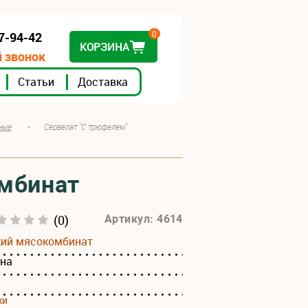
0
07-94-42
КОРЗИНА
 звонок
Статьи
Доставка
ные
•
Сервелат "С трюфелем"
омбинат
(0)
Артикул: 4614
кий мясокомбинат
ина
ки