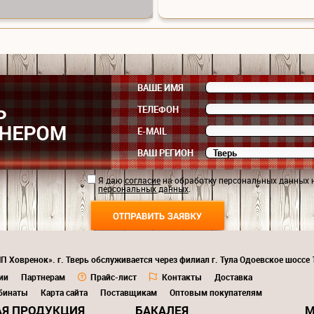
ВАШЕ ИМЯ
ТЕЛЕФОН
E-MAIL
ВАШ РЕГИОН
Я даю
согласие
на обработку персональных данных 
персональных данных
.
П Ховренок». г. Тверь обслуживается через филиал г. Тула Одоевское шоссе
ии
Партнерам
Прайс-лист
Контакты
Доставка
бинаты
Карта сайта
Поставщикам
Оптовым покупателям
Я ПРОДУКЦИЯ
БАКАЛЕЯ
М