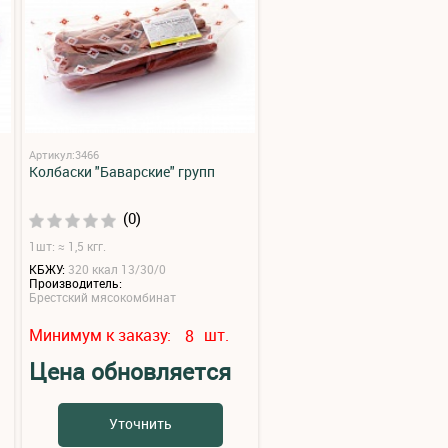
Артикул:3466
Колбаски "Баварские" групп
(0)
1шт: ≈ 1,5 кгг.
КБЖУ:
320 ккал 13/30/0
Производитель:
Брестский мясокомбинат
Минимум к заказу:
шт.
8
Цена обновляется
Уточнить