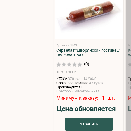
Артикул:3843
А
Сервелат "Дворянский гостинец"
К
Белковая, вак
в
(0)
1шт: 370 г.г.
КБЖУ:
370 ккал 14/36/0
С
Сроки реализации:
45 суток
П
Производитель:
Б
Брестский мясокомбинат
Минимум к заказу:
шт.
М
1
Цена обновляется
Уточнить