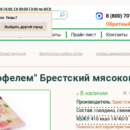
0-16:00, Сб 09:00-13:00 по МСК
8 (800) 7
Тверь
он: Тверь?
Обратный
Выбрать другой город
мпании
Мясокомбинаты
Прайс-лист
Контакты
ясная продукция
•
Белорусские колбасы оптом
•
Колбасы варенокопче
юфелем" Брестский мясок
В наличии
Производитель:
Брестс
Состав:
говядина, свин
КБЖУ:
410 ккал 14/40/0
Показать все характеристи