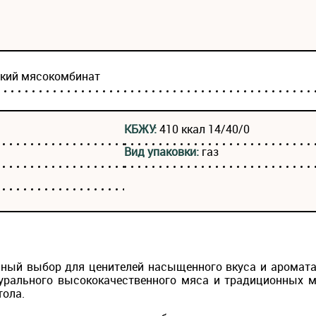
ский мясокомбинат
КБЖУ:
410 ккал 14/40/0
Вид упаковки:
газ
льный выбор для ценителей насыщенного вкуса и аромата
урального высококачественного мяса и традиционных ме
тола.