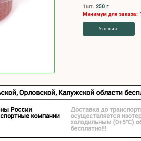
1шт:
250 г
Минимум для заказа:
Уточнить
ьской, Орловской, Калужской области бес
оны России
Доставка до транспорт
нспортные компании
осуществляется изоте
холодильным (0+5°С) 
бесплатно!!!