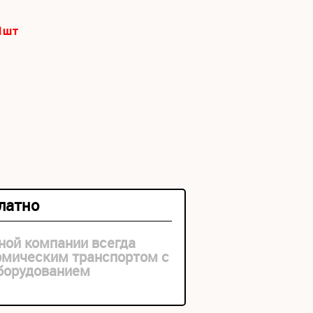
1
шт
платно
ной компании всегда
рмическим транспортом с
оборудованием