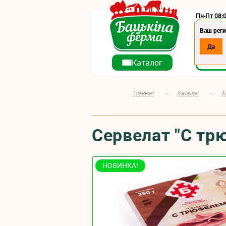
Пн-Пт 08:0
Регион:
Ваш реги
Да
О ко
Каталог
Главная
•
Каталог
•
М
Сервелат "С тр
НОВИНКА!