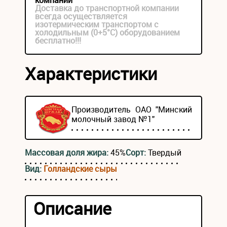
компании
Доставка до транспортной компании
всегда осуществляется
изотермическим транспортом с
холодильным (0+5°С) оборудованием
бесплатно!!!
Характеристики
Производитель ОАО "Минский
молочный завод №1"
Массовая доля жира:
45%
Сорт:
Твердый
Вид:
Голландские сыры
Описание