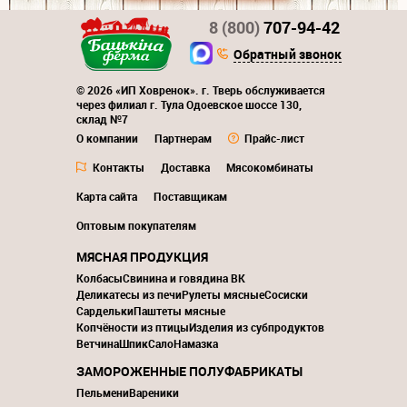
8 (800)
707-94-42
Обратный звонок
© 2026 «ИП Ховренок». г. Тверь обслуживается
через филиал г. Тула Одоевское шоссе 130,
склад №7
О компании
Партнерам
Прайс-лист
Контакты
Доставка
Мясокомбинаты
Карта сайта
Поставщикам
Оптовым покупателям
МЯСНАЯ ПРОДУКЦИЯ
Колбасы
Свинина и говядина ВК
Деликатесы из печи
Рулеты мясные
Сосиски
Сардельки
Паштеты мясные
Копчёности из птицы
Изделия из субпродуктов
Ветчина
Шпик
Сало
Намазка
ЗАМОРОЖЕННЫЕ ПОЛУФАБРИКАТЫ
Пельмени
Вареники