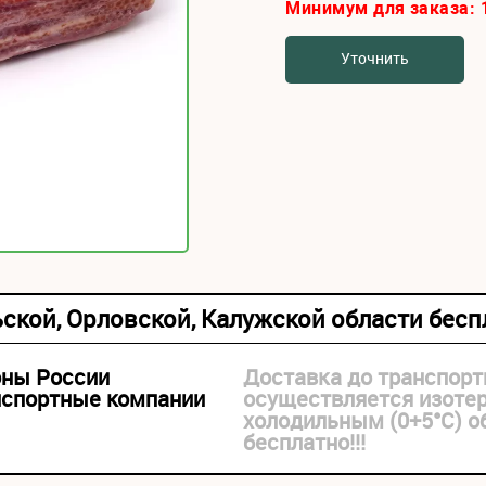
Минимум для заказа:
Уточнить
ьской, Орловской, Калужской области бес
оны России
Доставка до транспорт
нспортные компании
осуществляется изоте
холодильным (0+5°С) 
бесплатно!!!