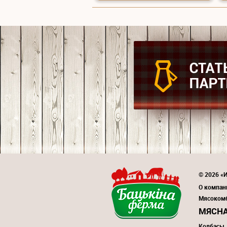
© 2026 «И
О компан
Мясоком
МЯСНА
Колбасы