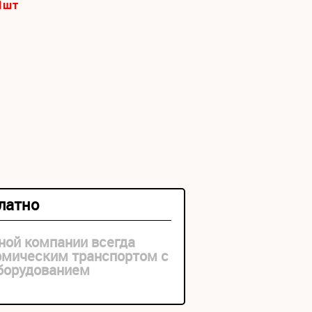
1
шт
платно
ной компании всегда
рмическим транспортом с
оборудованием