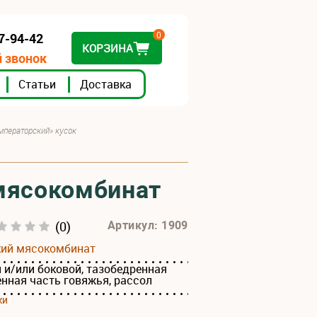
0
07-94-42
КОРЗИНА
 звонок
Статьи
Доставка
мператорский» кусок
 мясокомбинат
(0)
Артикул: 1909
кий мясокомбинат
 и/или боковой, тазобедренная
енная часть говяжья, рассол
ки