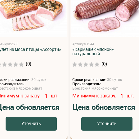
ртикул:2695
Артикул:1944
улет из мяса птицы «Ассорти»
«Кармашек мясной»
натуральный
(0)
(0)
роки реализации:
30 суток
Сроки реализации:
30 суток
роизводитель:
Производитель:
рестский мясокомбинат
Брестский мясокомбинат
инимум к заказу:
шт.
Минимум к заказу:
шт.
1
1
Цена обновляется
Цена обновляется
Уточнить
Уточнить