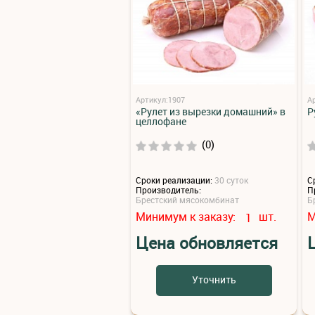
Артикул:1907
А
«Рулет из вырезки домашний» в
Р
целлофане
(0)
Сроки реализации:
30 суток
С
Производитель:
П
Брестский мясокомбинат
Б
Минимум к заказу:
шт.
М
1
Цена обновляется
Уточнить