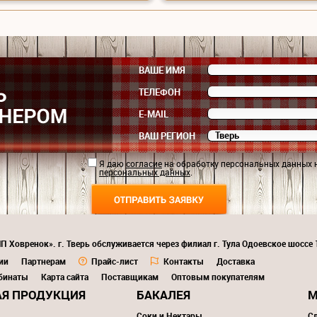
ВАШЕ ИМЯ
ТЕЛЕФОН
E-MAIL
ВАШ РЕГИОН
Я даю
согласие
на обработку персональных данных 
персональных данных
.
П Ховренок». г. Тверь обслуживается через филиал г. Тула Одоевское шоссе
ии
Партнерам
Прайс-лист
Контакты
Доставка
бинаты
Карта сайта
Поставщикам
Оптовым покупателям
Я ПРОДУКЦИЯ
БАКАЛЕЯ
М
Соки и Нектары
С