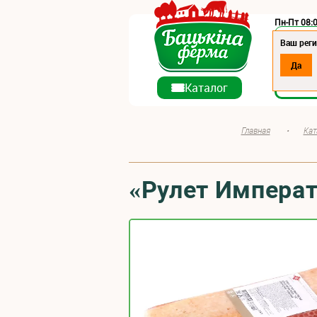
Пн-Пт 08:0
Регион:
Ваш реги
Да
О ко
Каталог
Главная
•
Кат
«Рулет Императ