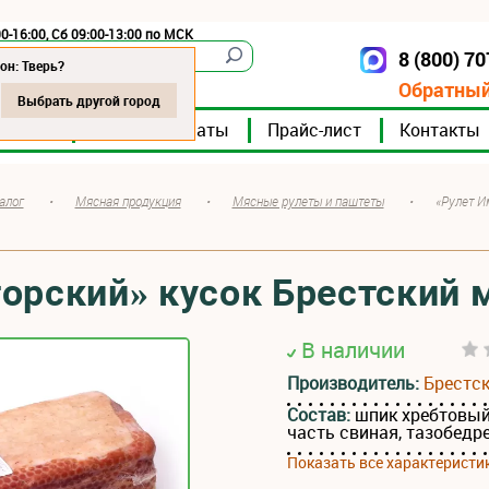
0-16:00, Сб 09:00-13:00 по МСК
8 (800) 7
Тверь
он: Тверь?
Обратный
Выбрать другой город
мпании
Мясокомбинаты
Прайс-лист
Контакты
алог
•
Мясная продукция
•
Мясные рулеты и паштеты
•
«Рулет И
орский» кусок Брестский
В наличии
Производитель:
Брестс
Состав:
шпик хребтовый
часть свиная, тазобедр
Показать все характеристи