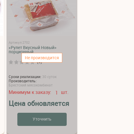
Артикул:2702
«Рулет Вкусный Новый»
порционный
Не производится
(0)
Сроки реализации:
30 суток
Производитель:
Брестский мясокомбинат
Минимум к заказу:
шт.
1
Цена обновляется
Уточнить