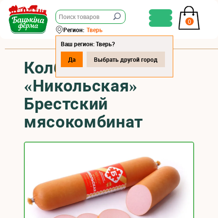
0
Регион:
Тверь
Ваш регион: Тверь?
Да
Выбрать другой город
Колбаса варёная
«Никольская»
Брестский
мясокомбинат