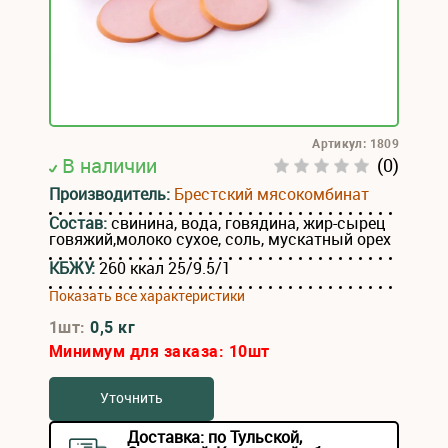
Артикул: 1809
В наличии
(0)
Производитель:
Брестский мясокомбинат
Состав:
свинина, вода, говядина, жир-сырец
говяжий,молоко сухое, соль, мускатный орех
КБЖУ:
260 ккал 25/9.5/1
Показать все характеристики
1шт:
0,5 кг
Минимум для заказа:
10
шт
Уточнить
Доставка: по Тульской,