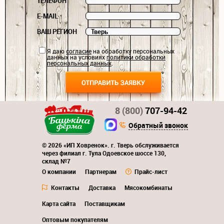
ТЕЛЕФОН
E-MAIL
ВАШ РЕГИОН
Я даю
согласие
на обработку персональных
данных на условиях
политики обработки
персональных данных
.
8 (800)
707-94-42
Обратный звонок
© 2026 «ИП Ховренок». г. Тверь обслуживается
через филиал г. Тула Одоевское шоссе 130,
склад №7
О компании
Партнерам
Прайс-лист
Контакты
Доставка
Мясокомбинаты
Карта сайта
Поставщикам
Оптовым покупателям