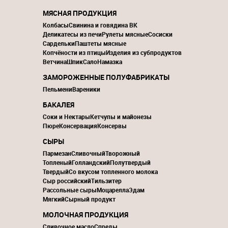
МЯСНАЯ ПРОДУКЦИЯ
Колбасы
Свинина и говядина ВК
Деликатесы из печи
Рулеты мясные
Сосиски
Сардельки
Паштеты мясные
Копчёности из птицы
Изделия из субпродуктов
Ветчина
Шпик
Сало
Намазка
ЗАМОРОЖЕННЫЕ ПОЛУФАБРИКАТЫ
Пельмени
Вареники
БАКАЛЕЯ
Соки и Нектары
Кетчупы и майонезы
Пюре
Консервация
Консервы
СЫРЫ
Пармезан
Сливочный
Творожный
Топленый
Голландский
Полутвердый
Твердый
Со вкусом топленного молока
Сыр российский
Тильзитер
Рассольные сыры
Моцарелла
Эдам
Мягкий
Сырный продукт
МОЛОЧНАЯ ПРОДУКЦИЯ
Сливочное масло
Спреды