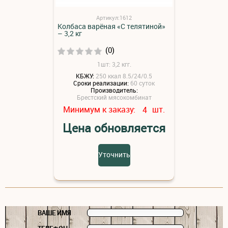
Артикул:1612
Колбаса варёная «С телятиной»
– 3,2 кг
(0)
1шт: 3,2 кгг.
КБЖУ:
250 ккал 8.5/24/0.5
Сроки реализации:
60 суток
Производитель:
Брестский мясокомбинат
Минимум к заказу:
шт.
4
Цена обновляется
Уточнить
ВАШЕ ИМЯ