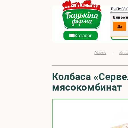
Пн-Пт 08:0
Регион:
Ваш реги
Да
О ко
Каталог
Главная
•
Катал
Колбаса «Серве
мясокомбинат