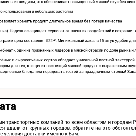
свинины и говядины, что обеспечивает насыщенный мясной вкус без лиш
го использования и небольших застолий
 позволяет хранить продукт длительное время без потери качества
ёнка). Надежно защищает сервелат от внешних воздействий и сохраняет 
илограмм цена составляет 522 ₽. Минимальный заказ в 15 штук удобен дл
бинат», один из признанных лидеров в мясной отрасли по доле рынка и 
арёных и сырокопчёных сортов обладает уникальной плотной текстуро
ором для тех, кто ценит настоящий мясной продукт с выраженным вкус
вседневные блюда или порадовать гостей за праздничным столом! Зака
ата
и транспортных компаний по всем областям и городам Рос
ся вдали от крупных городов, обратите на это обстояте
е условия доставки именно к Вам.