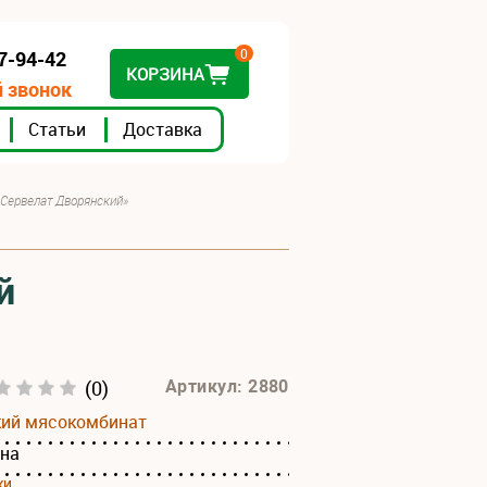
0
07-94-42
КОРЗИНА
 звонок
Статьи
Доставка
«Сервелат Дворянский»
й
(0)
Артикул: 2880
кий мясокомбинат
ина
ки