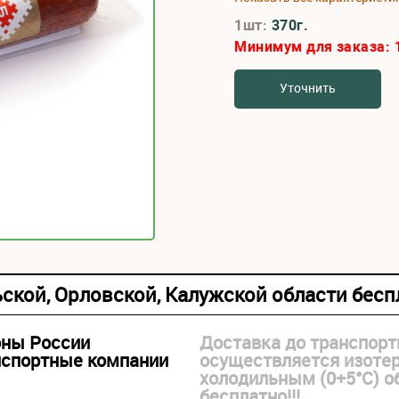
1шт:
370г.
Минимум для заказа:
Уточнить
ьской, Орловской, Калужской области бес
оны России
Доставка до транспорт
нспортные компании
осуществляется изоте
холодильным (0+5°С) 
бесплатно!!!