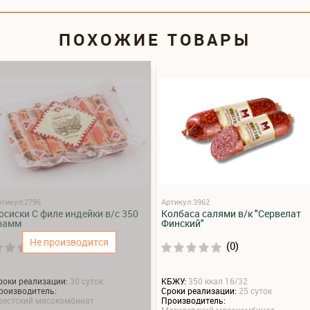
ПОХОЖИЕ ТОВАРЫ
ртикул:2796
Артикул:3962
осиски С филе индейки в/с 350
Колбаса салями в/к "Сервелат
рамм
Финский"
Не производится
(0)
(0)
роки реализации:
30 суток
КБЖУ:
350 ккал 16/32
роизводитель:
Сроки реализации:
25 суток
рестский мясокомбинат
Производитель:
Могилевский мясокомбинат