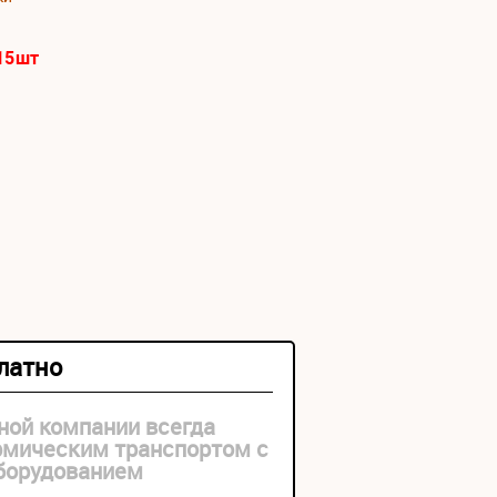
15
шт
платно
ной компании всегда
рмическим транспортом с
оборудованием