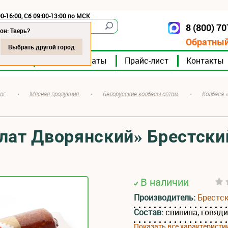
0-16:00, Сб 09:00-13:00 по МСК
8 (800) 7
Тверь
он: Тверь?
Обратный
Выбрать другой город
мпании
Мясокомбинаты
Прайс-лист
Контакты
ог
•
Мясная продукция
•
Белорусские колбасы оптом
•
Колбаса 
лат Дворянский» Брестски
В наличии
Производитель:
Брестс
Состав:
свинина, говяд
Показать все характеристи