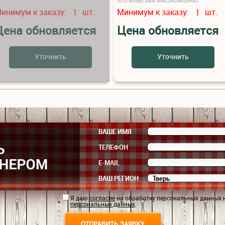
инимум к заказу:
шт.
Минимум к заказу:
шт.
1
1
Цена обновляется
Цена обновляется
Уточнить
Уточнить
ВАШЕ ИМЯ
ТЕЛЕФОН
E-MAIL
ВАШ РЕГИОН
Я даю
согласие
на обработку персональных данных 
персональных данных
.