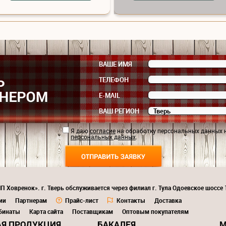
ВАШЕ ИМЯ
ТЕЛЕФОН
E-MAIL
ВАШ РЕГИОН
Я даю
согласие
на обработку персональных данных 
персональных данных
.
П Ховренок». г. Тверь обслуживается через филиал г. Тула Одоевское шоссе
ии
Партнерам
Прайс-лист
Контакты
Доставка
бинаты
Карта сайта
Поставщикам
Оптовым покупателям
Я ПРОДУКЦИЯ
БАКАЛЕЯ
М