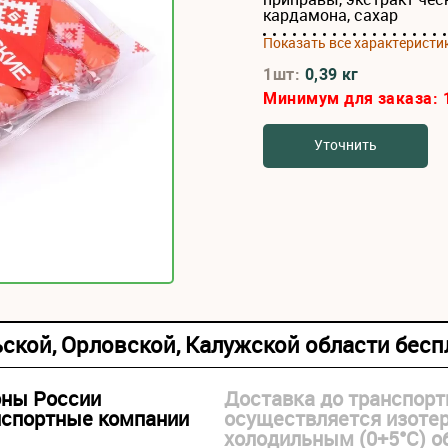
кардамона, сахар
Показать все характеристи
1шт:
0,39 кг
Минимум для заказа:
Уточнить
ьской, Орловской, Калужской области бес
оны России
Доставка до транспорт
нспортные компании
осуществляется изоте
холодильным (0+5°С) 