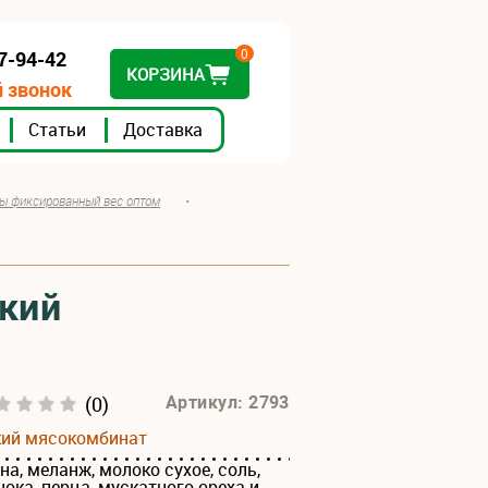
0
07-94-42
КОРЗИНА
 звонок
Статьи
Доставка
ы фиксированный вес оптом
•
ский
(0)
Артикул: 2793
кий мясокомбинат
на, меланж, молоко сухое, соль,
ока, перца, мускатного ореха и