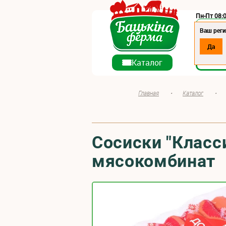
Пн-Пт 08:0
Регион:
Ваш реги
Да
О ко
Каталог
Главная
•
Каталог
•
Сосиски "Класс
мясокомбинат