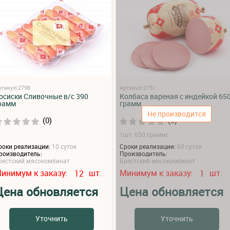
ртикул:2798
Артикул:2731
осиски Сливочные в/с 390
Колбаса вареная с индейкой 65
рамм
грамм
Не производится
(0)
(0)
1шт: 650 граммг.
роки реализации:
10 суток
Сроки реализации:
60 суток
роизводитель:
Производитель:
рестский мясокомбинат
Брестский мясокомбинат
инимум к заказу:
шт.
Минимум к заказу:
шт.
12
1
Цена обновляется
Цена обновляется
Уточнить
Уточнить