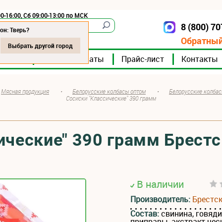
0-16:00, Сб 09:00-13:00 по МСК
8 (800) 7
Тверь
он: Тверь?
Обратный
Выбрать другой город
мпании
Мясокомбинаты
Прайс-лист
Контакты
Мясная продукция
•
Белорусские колбасы оптом
•
Белорусские колбас
Сосиски "Классические" 390 грамм
ические" 390 грамм Брест
В наличии
Производитель:
Брестс
Состав:
свинина, говяди
приправы, экстракт чесн