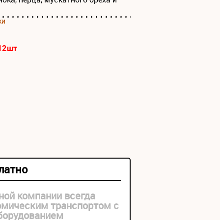
ки
12
шт
платно
ной компании всегда
рмическим транспортом с
оборудованием