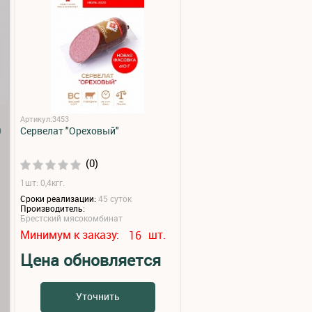
Артикул:3453
0
Сервелат "Ореховый"
(0)
1шт: 0,4кгг.
Сроки реализации:
45 суток
Производитель:
Брестский мясокомбинат
Минимум к заказу:
шт.
16
Цена обновляется
Уточнить