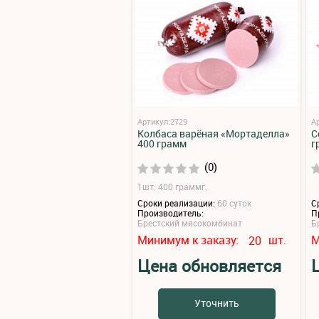
Артикул:2729
А
Колбаса варёная «Мортаделла»
С
400 грамм
г
(0)
1шт: 400 граммг.
Сроки реализации:
60 суток
С
Производитель:
П
Брестский мясокомбинат
Б
Минимум к заказу:
шт.
М
20
Цена обновляется
Уточнить